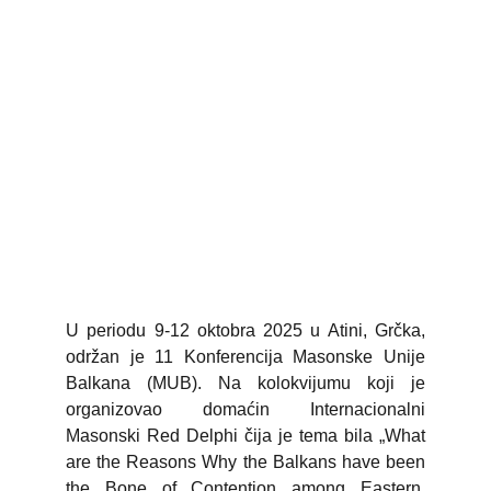
U periodu 9-12 oktobra 2025 u Atini, Grčka,
održan je 11 Konferencija Masonske Unije
Balkana (MUB).
Na kolokvijumu koji je
organizovao domaćin Internacionalni
Masonski Red Delphi čija je tema bila „What
are the Reasons Why the Balkans have been
the Bone of Contention among Eastern,