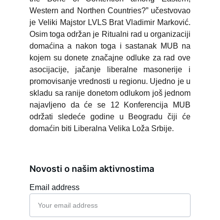
Western and Northen Countries?” učestvovao
je Veliki Majstor LVLS Brat Vladimir Marković.
Osim toga održan je Ritualni rad u organizaciji
domaćina a nakon toga i sastanak MUB na
kojem su donete značajne odluke za rad ove
asocijacije, jačanje liberalne masonerije i
promovisanje vrednosti u regionu. Ujedno je u
skladu sa ranije donetom odlukom još jednom
najavljeno da će se 12 Konferencija MUB
održati sledeće godine u Beogradu čiji će
domaćin biti Liberalna Velika Loža Srbije.
Novosti o našim aktivnostima
Email address