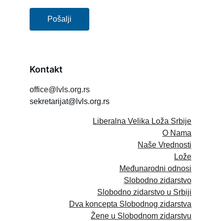
Pošalji
Kontakt
office@lvls.org.rs
sekretarijat@lvls.org.rs
Liberalna Velika Loža Srbije
O Nama
Naše Vrednosti
Lože
Međunarodni odnosi
Slobodno zidarstvo
Slobodno zidarstvo u Srbiji
Dva koncepta Slobodnog zidarstva
Žene u Slobodnom zidarstvu