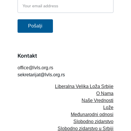
Pošalji
Kontakt
office@lvls.org.rs
sekretarijat@lvls.org.rs
Liberalna Velika Loža Srbije
O Nama
Naše Vrednosti
Lože
Međunarodni odnosi
Slobodno zidarstvo
Slobodno zidarstvo u Srbiji